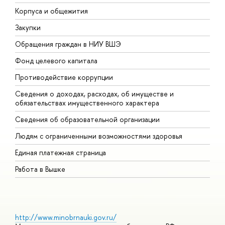
Корпуса и общежития
В
Закупки
П
Обращения граждан в НИУ ВШЭ
А
Фонд целевого капитала
Д
Противодействие коррупции
Ц
Сведения о доходах, расходах, об имуществе и
Б
обязательствах имущественного характера
О
Сведения об образовательной организации
О
Людям с ограниченными возможностями здоровья
Единая платежная страница
Работа в Вышке
http://www.minobrnauki.gov.ru/