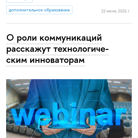
дополнительное образование
22 июня, 2021 г.
О роли ком­му­ни­ка­ций
расскажут тех­но­ло­ги­че­
ским инноваторам