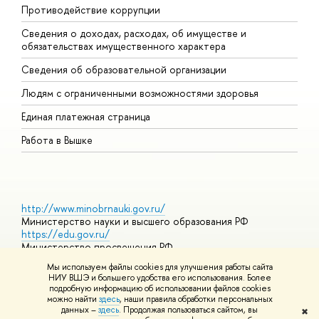
Противодействие коррупции
Ц
Сведения о доходах, расходах, об имуществе и
Б
обязательствах имущественного характера
О
Сведения об образовательной организации
О
Людям с ограниченными возможностями здоровья
Единая платежная страница
Работа в Вышке
http://www.minobrnauki.gov.ru/
Министерство науки и высшего образования РФ
https://edu.gov.ru/
Министерство просвещения РФ
https://elearning.hse.ru/mooc
Мы используем файлы cookies для улучшения работы сайта
Массовые открытые онлайн-курсы
НИУ ВШЭ и большего удобства его использования. Более
подробную информацию об использовании файлов cookies
можно найти
здесь
, наши правила обработки персональных
данных –
здесь
. Продолжая пользоваться сайтом, вы
✖
© НИУ ВШЭ 1993–2026
Адреса и контакты
Условия