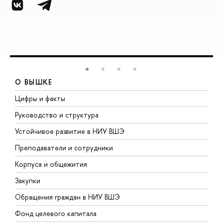
О ВЫШКЕ
Цифры и факты
Л
Руководство и структура
Д
Устойчивое развитие в НИУ ВШЭ
О
Преподаватели и сотрудники
П
Корпуса и общежития
В
Закупки
П
Обращения граждан в НИУ ВШЭ
А
Фонд целевого капитала
Д