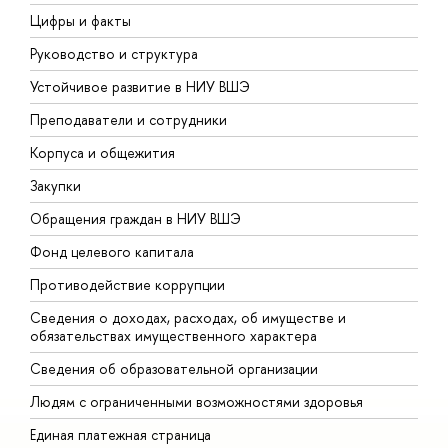
Цифры и факты
Л
Руководство и структура
Д
Устойчивое развитие в НИУ ВШЭ
О
Преподаватели и сотрудники
П
Корпуса и общежития
В
Закупки
П
Обращения граждан в НИУ ВШЭ
А
Фонд целевого капитала
Д
Противодействие коррупции
Ц
Сведения о доходах, расходах, об имуществе и
Б
обязательствах имущественного характера
О
Сведения об образовательной организации
О
Людям с ограниченными возможностями здоровья
Единая платежная страница