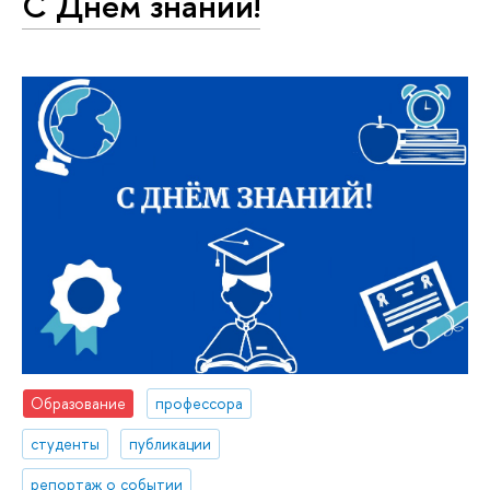
С Днем знаний!
Образование
профессора
студенты
публикации
репортаж о событии