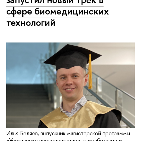
сфере био­ме­ди­цин­ских
технологий
Илья Беляев, выпускник магистерской программы
«Управление исследованиями, разработками и