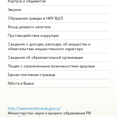
Корпуса и общежития
В
Закупки
П
Обращения граждан в НИУ ВШЭ
А
Фонд целевого капитала
Д
Противодействие коррупции
Ц
Сведения о доходах, расходах, об имуществе и
Б
обязательствах имущественного характера
О
Сведения об образовательной организации
О
Людям с ограниченными возможностями здоровья
Единая платежная страница
Работа в Вышке
http://www.minobrnauki.gov.ru/
Министерство науки и высшего образования РФ