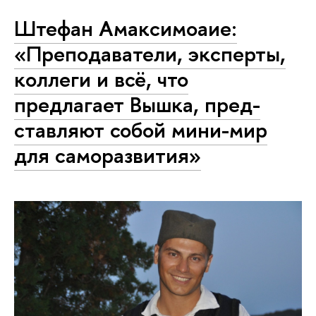
Штефан Амаксимоаие:
«Пре­по­да­ва­те­ли, эксперты,
коллеги и всё, что
предлагает Вышка, пред­
став­ля­ют собой мини-мир
для са­мо­раз­ви­тия»