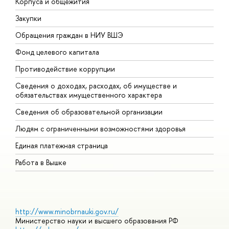
Корпуса и общежития
В
Закупки
П
Обращения граждан в НИУ ВШЭ
А
Фонд целевого капитала
Д
Противодействие коррупции
Ц
Сведения о доходах, расходах, об имуществе и
Б
обязательствах имущественного характера
О
Сведения об образовательной организации
О
Людям с ограниченными возможностями здоровья
Единая платежная страница
Работа в Вышке
http://www.minobrnauki.gov.ru/
Министерство науки и высшего образования РФ