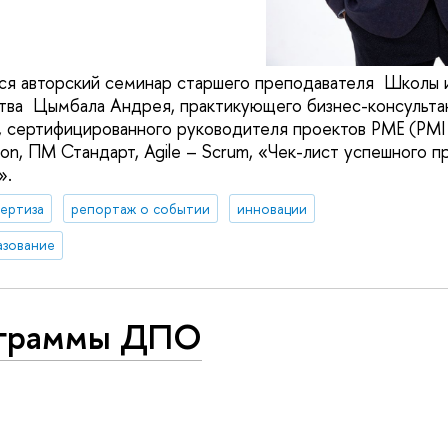
тся авторский семинар старшего преподавателя Школы 
ва Цымбала Андрея, практикующего бизнес-консультан
, сертифицированного руководителя проектов PME (PM
on, ПМ Стандарт, Agile – Scrum, «Чек-лист успешного п
».
ертиза
репортаж о событии
инновации
азование
граммы ДПО