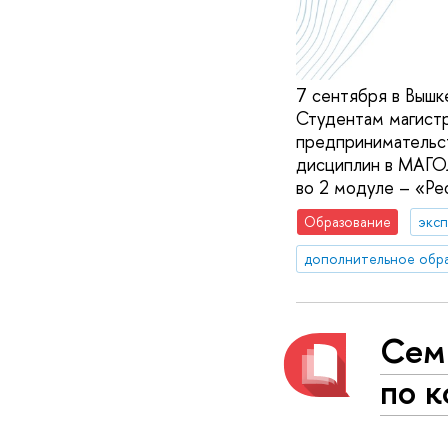
7 сентября в Вышк
Студентам магист
предпринимательс
дисциплин в МАГОЛ
во 2 модуле – «Ре
Образование
эксп
дополнительное обр
Сем
по 