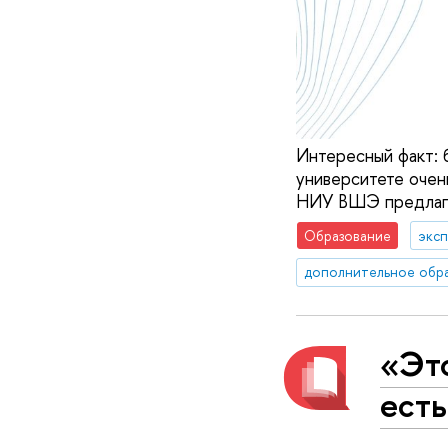
Интересный факт: 
университете очен
НИУ ВШЭ предлаг
Образование
эксп
дополнительное обр
«Это
ест