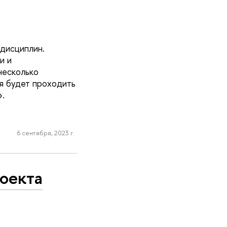
дисциплин.
и и
несколько
ая будет проходить
.
6 сентября, 2023 г.
оекта