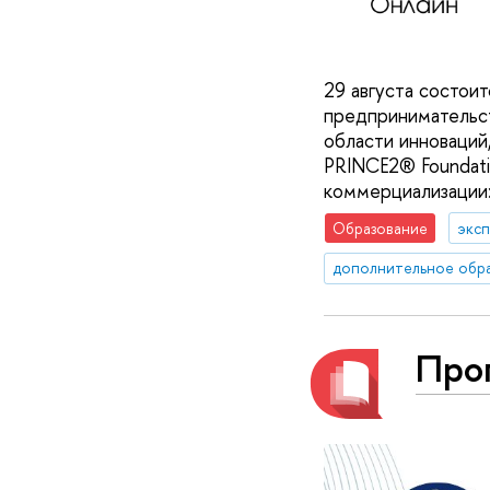
29 августа состои
предпринимательст
области инноваций
PRINCE2® Foundati
коммерциализации
Образование
эксп
дополнительное обр
Про