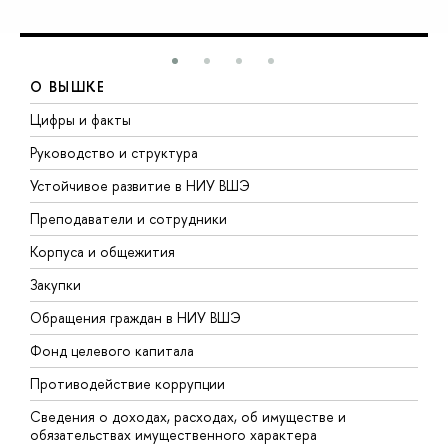
О ВЫШКЕ
Цифры и факты
Л
Руководство и структура
Д
Устойчивое развитие в НИУ ВШЭ
О
Преподаватели и сотрудники
П
Корпуса и общежития
В
Закупки
П
Обращения граждан в НИУ ВШЭ
А
Фонд целевого капитала
Д
Противодействие коррупции
Ц
Сведения о доходах, расходах, об имуществе и
Б
обязательствах имущественного характера