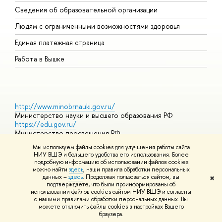
О
Сведения об образовательной организации
О
Людям с ограниченными возможностями здоровья
Единая платежная страница
Работа в Вышке
http://www.minobrnauki.gov.ru/
Министерство науки и высшего образования РФ
https://edu.gov.ru/
Министерство просвещения РФ
https://elearning.hse.ru/mooc
Мы используем файлы cookies для улучшения работы сайта
Массовые открытые онлайн-курсы
НИУ ВШЭ и большего удобства его использования. Более
подробную информацию об использовании файлов cookies
можно найти
здесь
, наши правила обработки персональных
данных –
здесь
. Продолжая пользоваться сайтом, вы
✖
© НИУ ВШЭ 1993–2026
Адреса и контакты
Условия
подтверждаете, что были проинформированы об
использования материалов
Политика конфиденциальности
Карта
использовании файлов cookies сайтом НИУ ВШЭ и согласны
сайта
с нашими правилами обработки персональных данных. Вы
Шрифты HSE Sans и HSE Slab разработаны в
Школе дизайна НИУ
можете отключить файлы cookies в настройках Вашего
ВШЭ
браузера.
Редактору