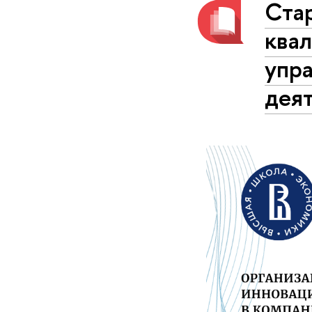
Ста
ква
упр
дея