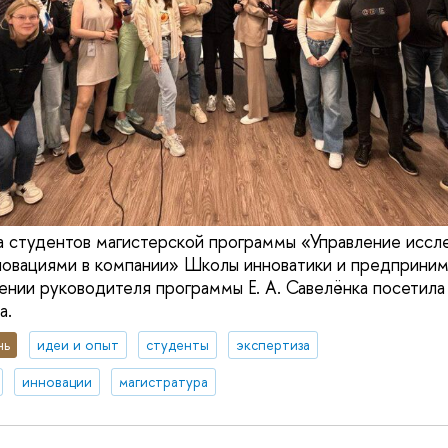
а студентов магистерской программы «Управление иссл
новациями в компании» Школы инноватики и предприни
ии руководителя программы Е. А. Савелёнка посетила
а.
нь
идеи и опыт
студенты
экспертиза
инновации
магистратура