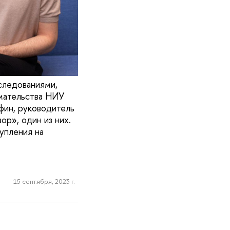
следованиями,
мательства НИУ
фин, руководитель
ор», один из них.
упления на
15 сентября, 2023 г.
е