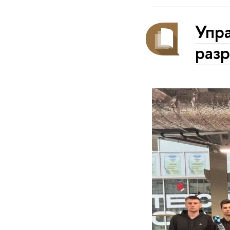
Упр
раз