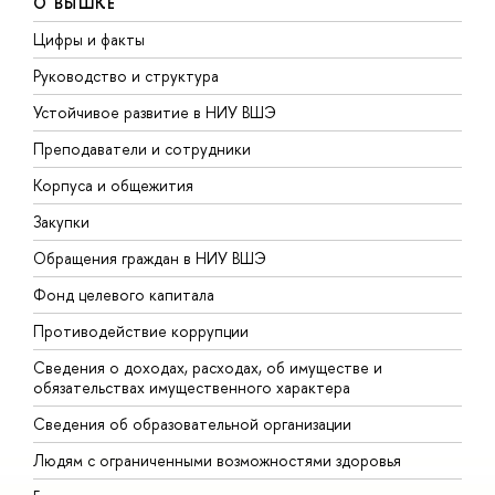
О ВЫШКЕ
Цифры и факты
Л
Руководство и структура
Д
Устойчивое развитие в НИУ ВШЭ
О
Преподаватели и сотрудники
П
Корпуса и общежития
В
Закупки
П
Обращения граждан в НИУ ВШЭ
А
Фонд целевого капитала
Д
Противодействие коррупции
Ц
Сведения о доходах, расходах, об имуществе и
Б
обязательствах имущественного характера
О
Сведения об образовательной организации
О
Людям с ограниченными возможностями здоровья