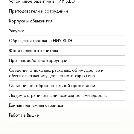
Устойчивое развитие в НИУ ВШЭ
О
Преподаватели и сотрудники
П
Корпуса и общежития
В
Закупки
П
Обращения граждан в НИУ ВШЭ
А
Фонд целевого капитала
Д
Противодействие коррупции
Ц
Сведения о доходах, расходах, об имуществе и
Б
обязательствах имущественного характера
О
Сведения об образовательной организации
О
Людям с ограниченными возможностями здоровья
Единая платежная страница
Работа в Вышке