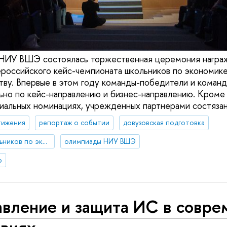
 НИУ ВШЭ состоялась торжественная церемония награ
сероссийского кейс-чемпионата школьников по экономике
ву. Впервые в этом году команды-победители и коман
но по кейс-направлению и бизнес-направлению. Кроме 
иальных номинациях, учрежденных партнерами состязан
тижения
репортаж о событии
довузовская подготовка
кейс-чемпионат школьников по экономике и предпринимательству
олимпиады НИУ ВШЭ
о
авление и защита ИС в совр