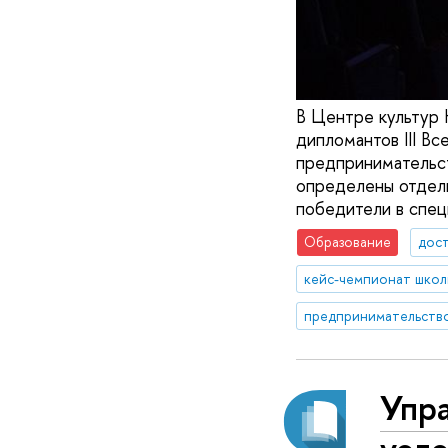
В Центре культур
дипломантов III В
предпринимательст
определены отдель
победители в спец
Образование
дос
предпринимательств
Упр