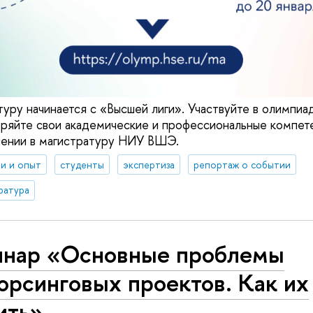
туру начинается с «Высшей лиги». Участвуйте в олимпиа
еряйте свои академические и профессиональные компет
лении в магистратуру НИУ ВШЭ.
и и опыт
студенты
экспертиза
репортаж о событии
ратура
инар «Основные проблемы
орсинговых проектов. Как их
ить»