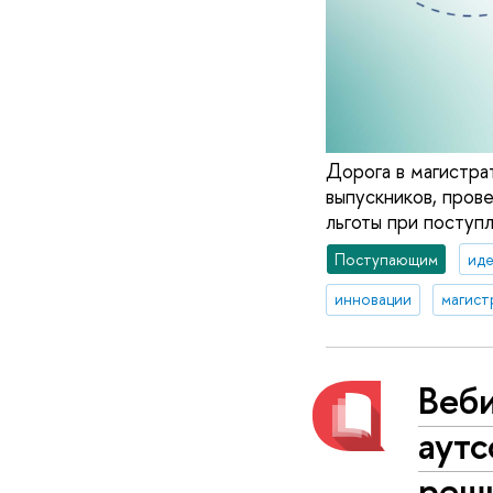
Дорога в магистра
выпускников, пров
льготы при поступ
Поступающим
иде
инновации
магист
Веб
аутс
реш