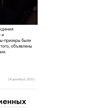
ждения
 и
ды-призеры были
того, объявлены
ия.
14 декабря, 2022 г.
еменных