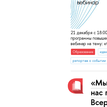
21 декабря с 18:
программы повышен
вебинар на тему: 
Образование
идеи
репортаж о событии
«Мы 
нас 
Все