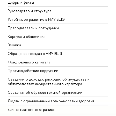
Цифры и факты
Л
Руководство и структура
Д
Устойчивое развитие в НИУ ВШЭ
О
Преподаватели и сотрудники
П
Корпуса и общежития
В
Закупки
П
Обращения граждан в НИУ ВШЭ
А
Фонд целевого капитала
Д
Противодействие коррупции
Ц
Сведения о доходах, расходах, об имуществе и
Б
обязательствах имущественного характера
О
Сведения об образовательной организации
О
Людям с ограниченными возможностями здоровья
Единая платежная страница