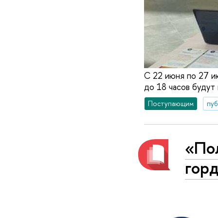
С 22 июня по 27 и
до 18 часов будут
Поступающим
пуб
«По
гор