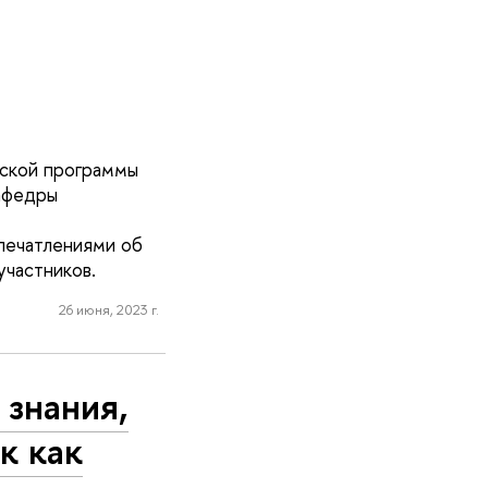
рской программы
афедры
печатлениями об
участников.
26 июня, 2023 г.
 знания,
к как