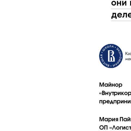
они
дел