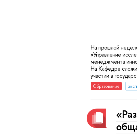
На прошлой неделе
«Управление иссле
менеджмента инн
На Кафедре сложил
участии в государ
Образование
эксп
«Раз
обща