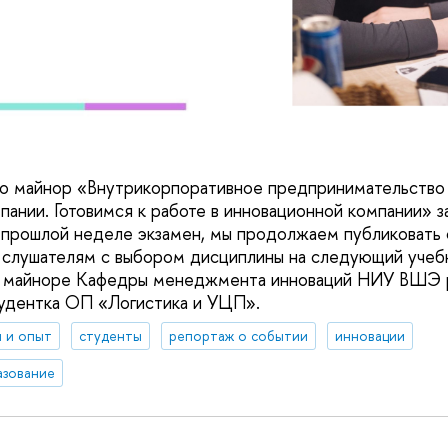
то майнор «Внутрикорпоративное предпринимательство
ании. Готовимся к работе в инновационной компании» за
 прошлой неделе экзамен, мы продолжаем публиковать 
слушателям с выбором дисциплины на следующий учебн
а майноре Кафедры менеджмента инноваций НИУ ВШЭ р
удентка ОП «Логистика и УЦП».
 и опыт
студенты
репортаж о событии
инновации
азование