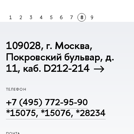
1
2
3
4
5
6
7
8
9
109028, г. Москва,
Покровский бульвар, д.
11, каб. D212-214
ТЕЛЕФОН
+7 (495) 772-95-90
*15075, *15076, *28234
ПОЧТА