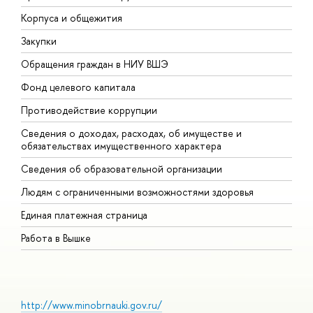
Корпуса и общежития
В
Закупки
П
Обращения граждан в НИУ ВШЭ
А
Фонд целевого капитала
Д
Противодействие коррупции
Ц
Сведения о доходах, расходах, об имуществе и
Б
обязательствах имущественного характера
О
Сведения об образовательной организации
О
Людям с ограниченными возможностями здоровья
Единая платежная страница
Работа в Вышке
http://www.minobrnauki.gov.ru/