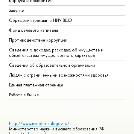
Корпуса и общежития
В
Закупки
П
Обращения граждан в НИУ ВШЭ
А
Фонд целевого капитала
Д
Противодействие коррупции
Ц
Сведения о доходах, расходах, об имуществе и
Б
обязательствах имущественного характера
О
Сведения об образовательной организации
О
Людям с ограниченными возможностями здоровья
Единая платежная страница
Работа в Вышке
http://www.minobrnauki.gov.ru/
Министерство науки и высшего образования РФ