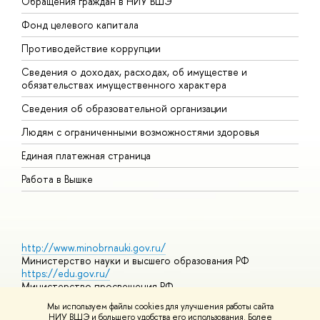
Обращения граждан в НИУ ВШЭ
А
Фонд целевого капитала
Д
Противодействие коррупции
Ц
Сведения о доходах, расходах, об имуществе и
Б
обязательствах имущественного характера
О
Сведения об образовательной организации
О
Людям с ограниченными возможностями здоровья
Единая платежная страница
Работа в Вышке
http://www.minobrnauki.gov.ru/
Министерство науки и высшего образования РФ
https://edu.gov.ru/
Министерство просвещения РФ
https://elearning.hse.ru/mooc
Мы используем файлы cookies для улучшения работы сайта
Массовые открытые онлайн-курсы
НИУ ВШЭ и большего удобства его использования. Более