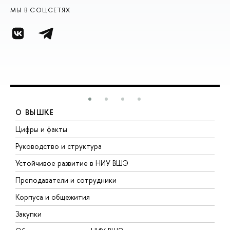
МЫ В СОЦСЕТЯХ
О ВЫШКЕ
Цифры и факты
Л
Руководство и структура
Д
Устойчивое развитие в НИУ ВШЭ
О
Преподаватели и сотрудники
П
Корпуса и общежития
В
Закупки
П