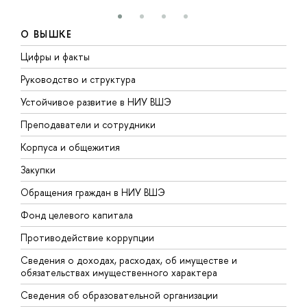
О ВЫШКЕ
Цифры и факты
Л
Руководство и структура
Д
Устойчивое развитие в НИУ ВШЭ
О
Преподаватели и сотрудники
П
Корпуса и общежития
В
Закупки
П
Обращения граждан в НИУ ВШЭ
А
Фонд целевого капитала
Д
Противодействие коррупции
Ц
Сведения о доходах, расходах, об имуществе и
Б
обязательствах имущественного характера
О
Сведения об образовательной организации
О