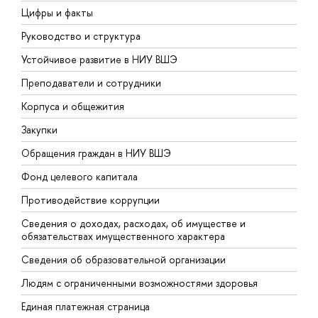
Цифры и факты
Л
Руководство и структура
Д
Устойчивое развитие в НИУ ВШЭ
О
Преподаватели и сотрудники
П
Корпуса и общежития
В
Закупки
П
Обращения граждан в НИУ ВШЭ
А
Фонд целевого капитала
Д
Противодействие коррупции
Ц
Сведения о доходах, расходах, об имуществе и
Б
обязательствах имущественного характера
О
Сведения об образовательной организации
О
Людям с ограниченными возможностями здоровья
Единая платежная страница