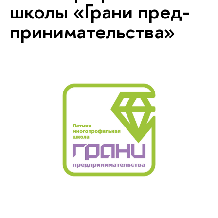
школы «Грани пред­
при­ни­ма­тель­ства»