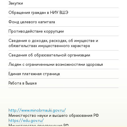
Закупки
П
Обращения граждан в НИУ ВШЭ
А
Фонд целевого капитала
Д
Противодействие коррупции
Ц
Сведения о доходах, расходах, об имуществе и
Б
обязательствах имущественного характера
О
Сведения об образовательной организации
О
Людям с ограниченными возможностями здоровья
Единая платежная страница
Работа в Вышке
http://www.minobrnauki.gov.ru/
Министерство науки и высшего образования РФ
https://edu.gov.ru/
Министерство просвещения РФ