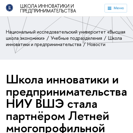
ШКОЛА ИННОВАТИКИ И
Меню
ПРЕДПРИНИМАТЕЛЬСТВА
Национальный исследовательский университет «Высшая
школа экономики»
Учебные подразделения
Школа
инноватики и предпринимательства
Новости
Школа инноватики и
пред­при­ни­ма­тель­ства
НИУ ВШЭ стала
партнёром Летней
мно­го­про­филь­ной