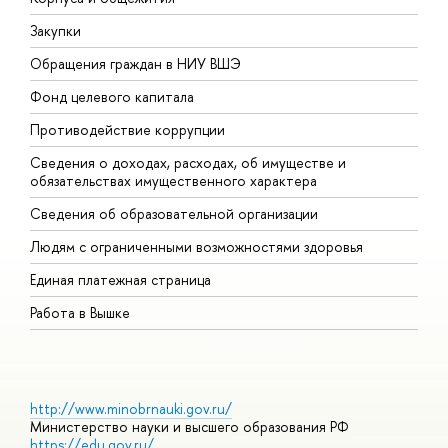
Закупки
П
Обращения граждан в НИУ ВШЭ
А
Фонд целевого капитала
Д
Противодействие коррупции
Ц
Сведения о доходах, расходах, об имуществе и
Б
обязательствах имущественного характера
О
Сведения об образовательной организации
О
Людям с ограниченными возможностями здоровья
Единая платежная страница
Работа в Вышке
http://www.minobrnauki.gov.ru/
Министерство науки и высшего образования РФ
https://edu.gov.ru/