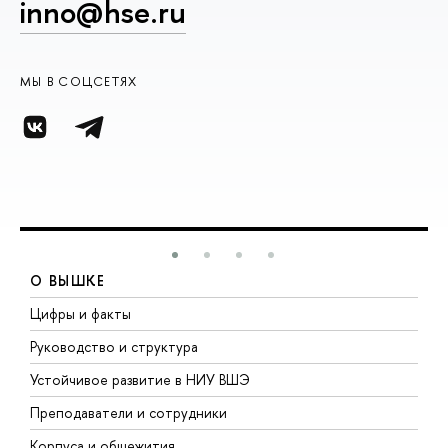
inno@hse.ru
МЫ В СОЦСЕТЯХ
О ВЫШКЕ
Цифры и факты
Л
Руководство и структура
Д
Устойчивое развитие в НИУ ВШЭ
О
Преподаватели и сотрудники
П
Корпуса и общежития
В