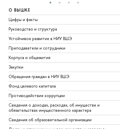
О ВЫШКЕ
Цифры и факты
Л
Руководство и структура
Д
Устойчивое развитие в НИУ ВШЭ
О
Преподаватели и сотрудники
П
Корпуса и общежития
В
Закупки
П
Обращения граждан в НИУ ВШЭ
А
Фонд целевого капитала
Д
Противодействие коррупции
Ц
Сведения о доходах, расходах, об имуществе и
Б
обязательствах имущественного характера
О
Сведения об образовательной организации
О