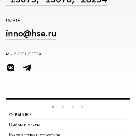
ПОЧТА
inno@hse.ru
МЫ В СОЦСЕТЯХ
О ВЫШКЕ
Цифры и факты
Л
Руководство и структура
Д