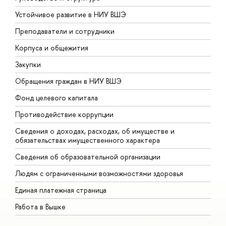
Устойчивое развитие в НИУ ВШЭ
О
Преподаватели и сотрудники
П
Корпуса и общежития
В
Закупки
П
Обращения граждан в НИУ ВШЭ
А
Фонд целевого капитала
Д
Противодействие коррупции
Ц
Сведения о доходах, расходах, об имуществе и
Б
обязательствах имущественного характера
О
Сведения об образовательной организации
О
Людям с ограниченными возможностями здоровья
Единая платежная страница
Работа в Вышке